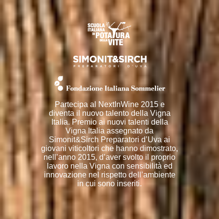
Partecipa al NextInWine 2015 e
diventa il nuovo talento della Vigna
Italia. Premio ai nuovi talenti della
Vigna Italia assegnato da
Simonit&Sirch Preparatori d’Uva ai
giovani viticoltori che hanno dimostrato,
nell’anno 2015, d’aver svolto il proprio
lavoro nella Vigna con sensibilità ed
innovazione nel rispetto dell’ambiente
in cui sono inseriti.